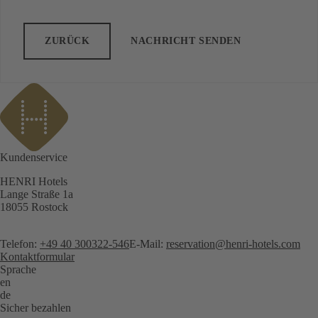
ZURÜCK
NACHRICHT SENDEN
Kundenservice
HENRI Hotels
Lange Straße 1a
18055 Rostock
Telefon:
+49 40 300322-546
E-Mail:
reservation@henri-hotels.com
Kontaktformular
Sprache
en
de
Sicher bezahlen